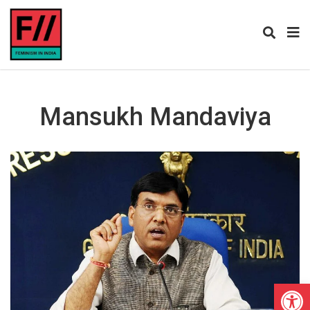
Mansukh Mandaviya
Open