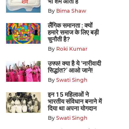
भी शर्म आती है
By
Bima Shaw
लैंगिक समानता : क्यों
हमारे समाज के लिए बड़ी
चुनौती है?
By
Roki Kumar
उफ्फ! क्या है ये ‘नारीवादी
सिद्धांत?’ आओ जाने!
By
Swati Singh
इन 15 महिलाओं ने
भारतीय संविधान बनाने में
दिया था अपना योगदान
By
Swati Singh