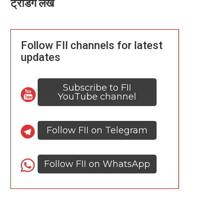
ट्रेंडिंग लेख
Follow FII channels for latest
updates
Subscribe to FII
YouTube channel
Follow FII on Telegram
Follow FII on WhatsApp