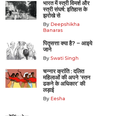
भारत में स्त्री विमर्श और
स्त्री संघर्ष: इतिहास के
झरोखे से
By
Deepshikha
Banaras
पितृसत्ता क्या है? – आइये
जाने
By
Swati Singh
चन्नार क्रांति : दलित
महिलाओं की अपने ‘स्तन
ढकने के अधिकार’ की
लड़ाई
By
Eesha