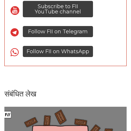
Subscribe to FII
YouTube channel
Follow FII on Telegram
Follow FII on WhatsApp
संबंधित लेख