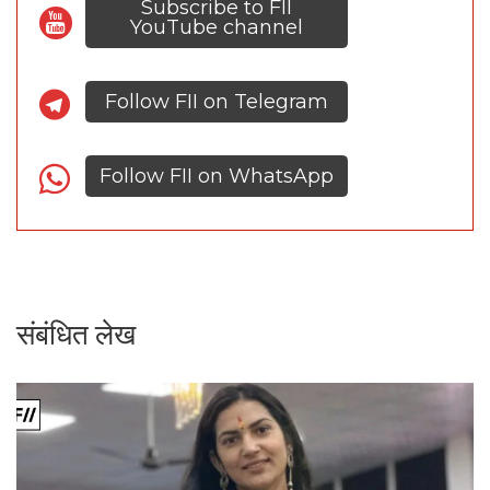
Subscribe to FII
YouTube channel
Follow FII on Telegram
Follow FII on WhatsApp
संबंधित लेख