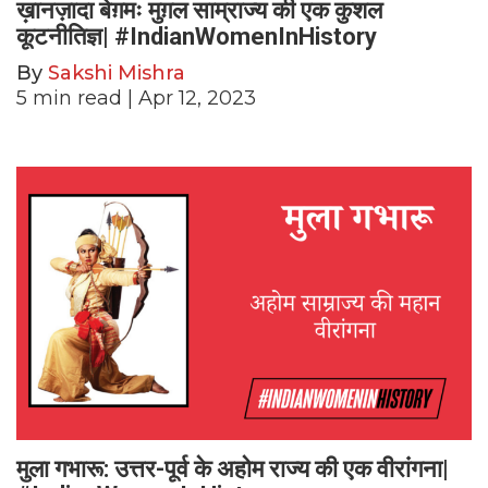
ख़ानज़ादा बेग़मः मुग़ल साम्राज्य की एक कुशल
कूटनीतिज्ञ| #IndianWomenInHistory
By
Sakshi Mishra
5
min read
| Apr 12, 2023
मुला गभारू: उत्तर-पूर्व के अहोम राज्य की एक वीरांगना|