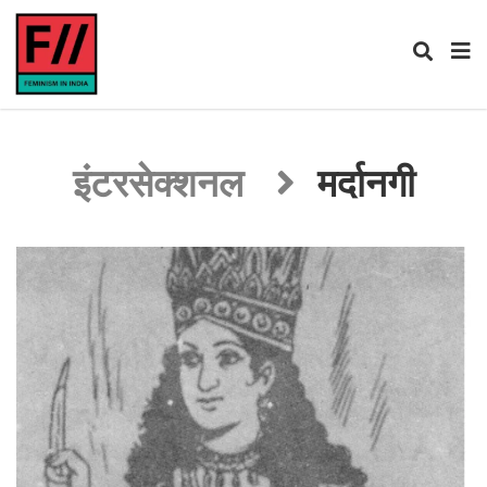
इंटरसेक्शनल
मर्दानगी