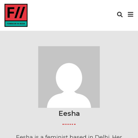
Eesha
Eesha is a feminist based in Delhi. Her