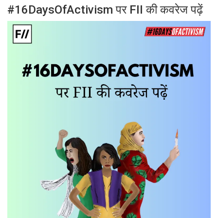
#16DaysOfActivism पर FII की कवरेज पढ़ें