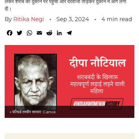
लेकर शराब की दुकान पर पहुंची और दरवाजा तोड़कर दुकान में आग लगा
दी।
By
Ritika Negi
Sep 3, 2024
4
min read
Facebook
Twitter
WhatsApp
Email
Reddit
LinkedIn
Telegram
» फीचर्ड तस्वीर साभार: Canva