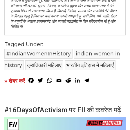
काकोरी से कुछ कोस दूर, खेत- खलिहानों और आम के बागों के बीच बसे छोटे से गांव
की सरल सी लड़की. घूमना- फिरना, कहानियां ढूंढ़ना और अच्छा खाना पसंद है. मैने
पुरातत्व विषय से परास्नातक किया है. किताबें, सिनेमा, समाज और राजनीति मेरे जीवन
के विस्तृत पहलू है जिस पर चर्चा करना जरूरी समझती हूं. सभी लिंग, धर्म, जाति, क्षेत्र
के मनुष्यों के अलावा इनवायरमेंट और बदलते क्लाइमेट के लिए संवेदनशील भी हूं और
चिंतित भी.
Tagged Under:
#IndianWomenInHistory
indian women in
history
क्रांतिकारी महिलाएं
भारतीय इतिहास में महिलाएँ
Facebook
Twitter
WhatsApp
Email
Reddit
LinkedIn
Telegram
» शेयर करें
#16DaysOfActivism पर FII की कवरेज पढ़ें