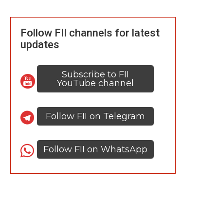
Follow FII channels for latest
updates
Subscribe to FII
YouTube channel
Follow FII on Telegram
Follow FII on WhatsApp