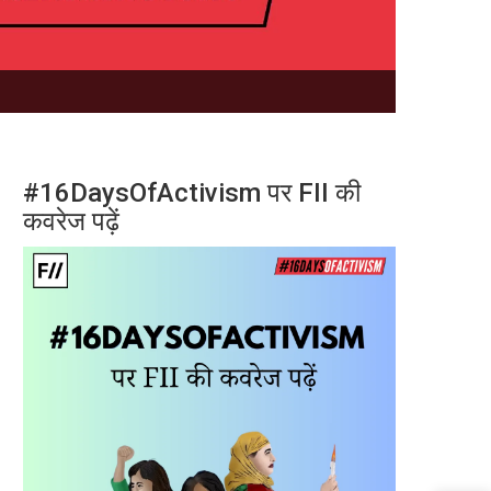
#16DaysOfActivism पर FII की
कवरेज पढ़ें