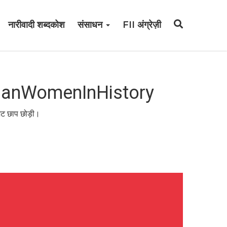
नारीवादी शब्दकोश
संसाधन
FII अंग्रेज़ी
 #IndianWomenInHistory
मिट छाप छोड़ी।