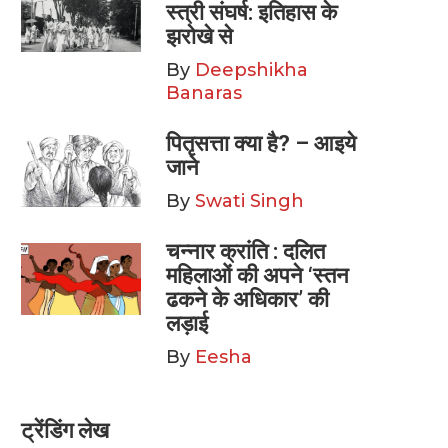
स्त्री संघर्ष: इतिहास के
झरोखे से
By
Deepshikha
Banaras
पितृसत्ता क्या है? – आइये
जाने
By
Swati Singh
चन्नार क्रांति : दलित
महिलाओं की अपने ‘स्तन
ढकने के अधिकार’ की
लड़ाई
By
Eesha
ट्रेंडिंग लेख