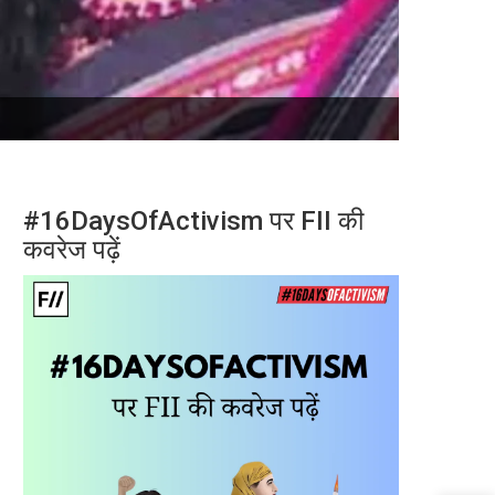
#16DaysOfActivism पर FII की
कवरेज पढ़ें