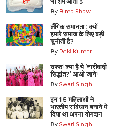
भी शर्म आती है
By
Bima Shaw
लैंगिक समानता : क्यों
हमारे समाज के लिए बड़ी
चुनौती है?
By
Roki Kumar
उफ्फ! क्या है ये ‘नारीवादी
सिद्धांत?’ आओ जाने!
By
Swati Singh
इन 15 महिलाओं ने
भारतीय संविधान बनाने में
दिया था अपना योगदान
By
Swati Singh