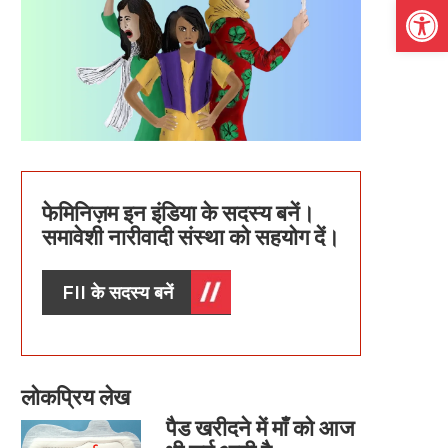
Open
फेमिनिज़म इन इंडिया के सदस्य बनें।
समावेशी नारीवादी संस्था को सहयोग दें।
FII के सदस्य बनें
लोकप्रिय लेख
पैड खरीदने में माँ को आज