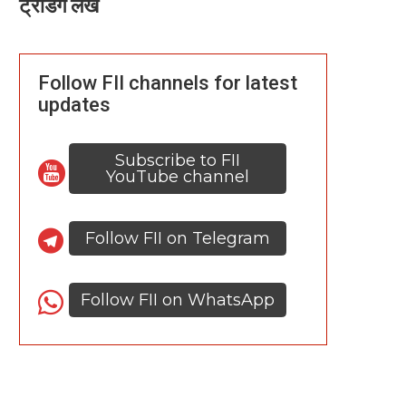
ट्रेंडिंग लेख
Follow FII channels for latest
updates
Subscribe to FII
YouTube channel
Follow FII on Telegram
Follow FII on WhatsApp