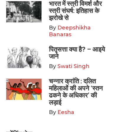
भारत में स्त्री विमर्श और
स्त्री संघर्ष: इतिहास के
झरोखे से
By
Deepshikha
Banaras
पितृसत्ता क्या है? – आइये
जाने
By
Swati Singh
चन्नार क्रांति : दलित
महिलाओं की अपने ‘स्तन
ढकने के अधिकार’ की
लड़ाई
By
Eesha