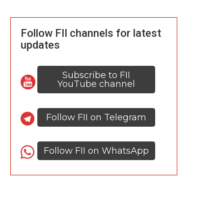
Follow FII channels for latest
updates
Subscribe to FII
YouTube channel
Follow FII on Telegram
Follow FII on WhatsApp