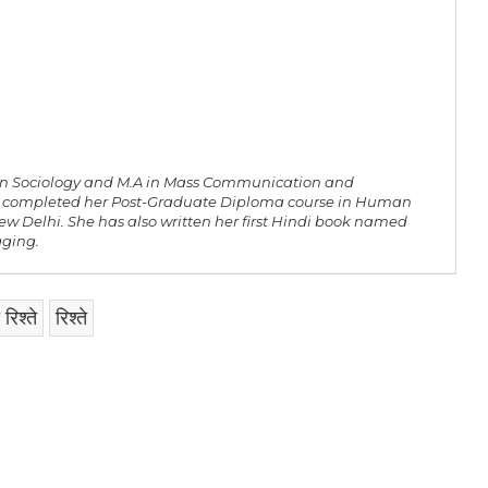
. in Sociology and M.A in Mass Communication and
as completed her Post-Graduate Diploma course in Human
ew Delhi. She has also written her first Hindi book named
gging.
रिश्ते
रिश्ते
am