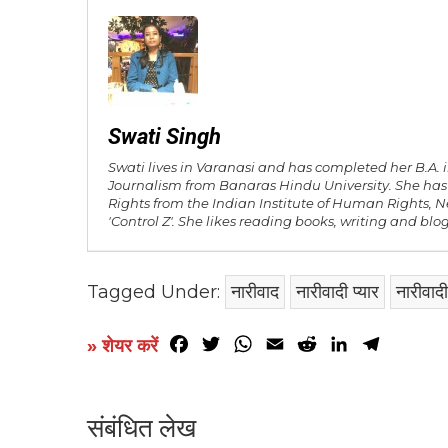
Swati Singh
Swati lives in Varanasi and has completed her B.A
Journalism from Banaras Hindu University. She h
Rights from the Indian Institute of Human Rights, N
'Control Z'. She likes reading books, writing and blo
Tagged Under:
नारीवाद
नारीवादी प्यार
नारीवादी 
Facebook
Twitter
WhatsApp
Email
Reddit
LinkedIn
Telegr
» शेयर करें
संबंधित लेख