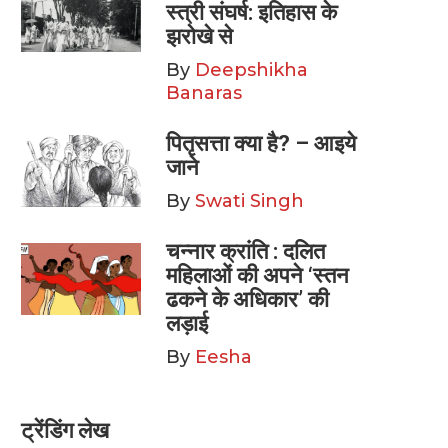
स्त्री संघर्ष: इतिहास के
झरोखे से
By
Deepshikha
Banaras
पितृसत्ता क्या है? – आइये
जाने
By
Swati Singh
चन्नार क्रांति : दलित
महिलाओं की अपने ‘स्तन
ढकने के अधिकार’ की
लड़ाई
By
Eesha
ट्रेंडिंग लेख