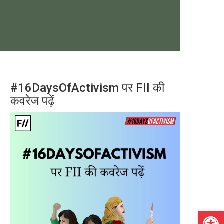
#16DaysOfActivism पर FII की
कवरेज पढ़ें
Open