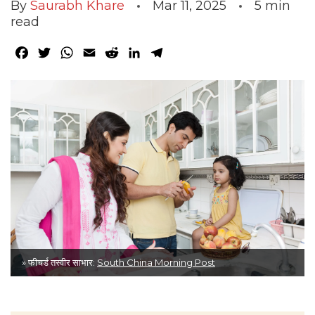
By
Saurabh Khare
Mar 11, 2025
5
min
read
Facebook
Twitter
WhatsApp
Email
Reddit
LinkedIn
Telegram
» फीचर्ड तस्वीर साभार:
South China Morning Post