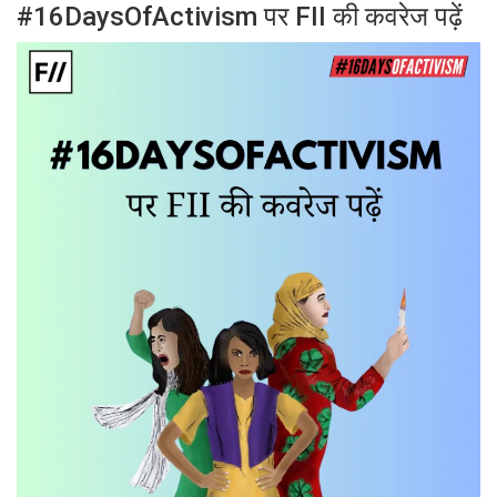
#16DaysOfActivism पर FII की कवरेज पढ़ें