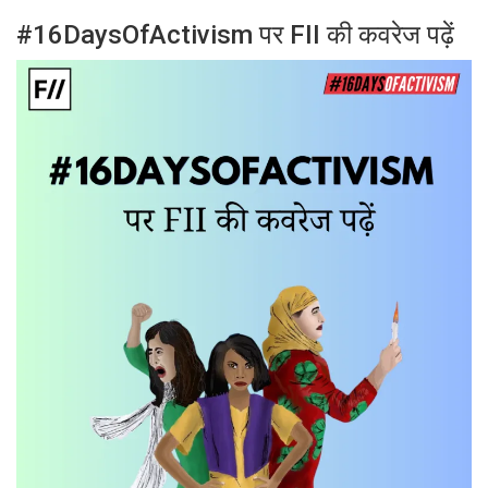
#16DaysOfActivism पर FII की कवरेज पढ़ें