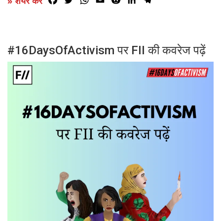
» शेयर करें
#16DaysOfActivism पर FII की कवरेज पढ़ें