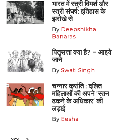
भारत में स्त्री विमर्श और
स्त्री संघर्ष: इतिहास के
झरोखे से
By
Deepshikha
Banaras
पितृसत्ता क्या है? – आइये
जाने
By
Swati Singh
चन्नार क्रांति : दलित
महिलाओं की अपने ‘स्तन
ढकने के अधिकार’ की
लड़ाई
By
Eesha