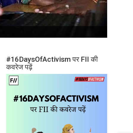
#16DaysOfActivism पर FII की
कवरेज पढ़ें