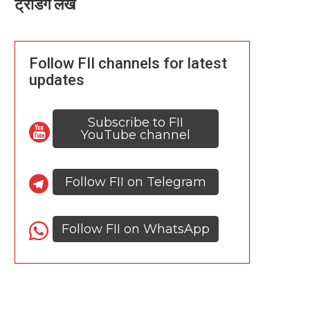
ट्रेंडिंग लेख
Follow FII channels for latest
updates
Subscribe to FII
YouTube channel
Follow FII on Telegram
Follow FII on WhatsApp