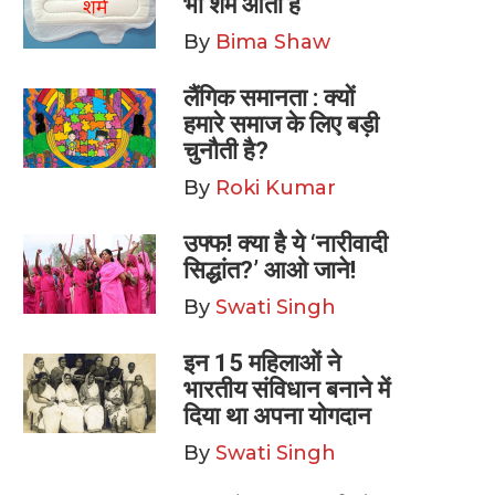
भी शर्म आती है
By
Bima Shaw
लैंगिक समानता : क्यों
हमारे समाज के लिए बड़ी
चुनौती है?
By
Roki Kumar
उफ्फ! क्या है ये ‘नारीवादी
सिद्धांत?’ आओ जाने!
By
Swati Singh
इन 15 महिलाओं ने
भारतीय संविधान बनाने में
दिया था अपना योगदान
By
Swati Singh