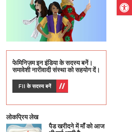
Open
फेमिनिज़म इन इंडिया के सदस्य बनें।
समावेशी नारीवादी संस्था को सहयोग दें।
FII के सदस्य बनें
लोकप्रिय लेख
पैड खरीदने में माँ को आज