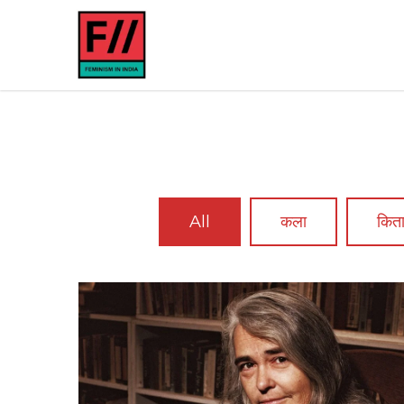
All
कला
किताब