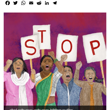
Facebook
Twitter
WhatsApp
Email
Reddit
LinkedIn
Telegram