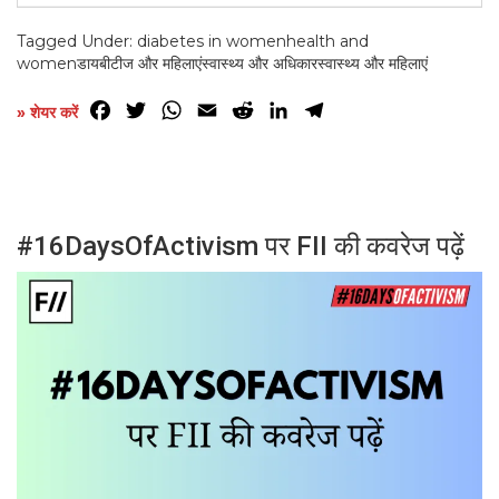
Tagged Under:
diabetes in women
health and
women
डायबीटीज और महिलाएं
स्वास्थ्य और अधिकार
स्वास्थ्य और महिलाएं
Facebook
Twitter
WhatsApp
Email
Reddit
LinkedIn
Telegram
» शेयर करें
#16DaysOfActivism पर FII की कवरेज पढ़ें