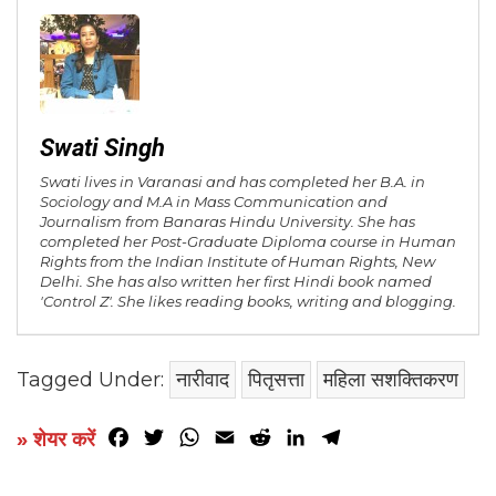
Swati Singh
Swati lives in Varanasi and has completed her B.A. in
Sociology and M.A in Mass Communication and
Journalism from Banaras Hindu University. She has
completed her Post-Graduate Diploma course in Human
Rights from the Indian Institute of Human Rights, New
Delhi. She has also written her first Hindi book named
'Control Z'. She likes reading books, writing and blogging.
Tagged Under:
नारीवाद
पितृसत्ता
महिला सशक्तिकरण
Facebook
Twitter
WhatsApp
Email
Reddit
LinkedIn
Telegram
» शेयर करें