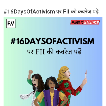
#16DaysOfActivism पर FII की कवरेज पढ़ें