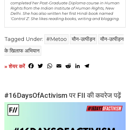
completed her Post-Graduate Diploma course in Human
Rights from the Indian Institute of Human Rights, New
Delhi. She has also written her first Hindi book named
'Control Z'. She likes reading books, writing and blogging.
Tagged Under:
#Metoo
यौन-उत्पीड़न
यौन-उत्पीड़न
के खिलाफ अभियान
Facebook
Twitter
WhatsApp
Email
Reddit
LinkedIn
Telegram
» शेयर करें
#16DaysOfActivism पर FII की कवरेज पढ़ें