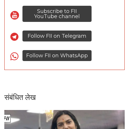
Subscribe to FII
YouTube channel
Follow FII on Telegram
Follow FII on WhatsApp
संबंधित लेख