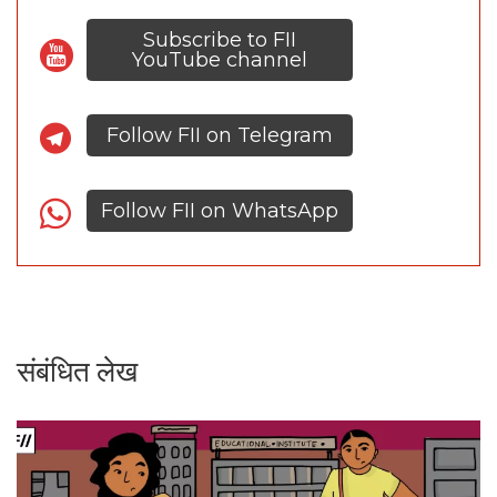
Subscribe to FII
YouTube channel
Follow FII on Telegram
Follow FII on WhatsApp
संबंधित लेख