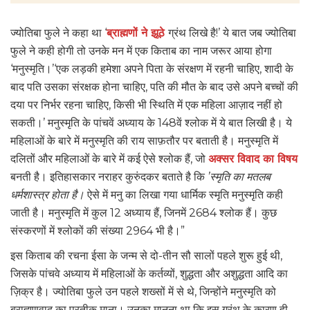
ज्योतिबा फुले ने कहा था ‘
ब्राह्मणों ने झूठे
ग्रंथ लिखे है!’ ये बात जब ज्योतिबा
फुले ने कही होगी तो उनके मन में एक किताब का नाम जरूर आया होगा
‘मनुस्मृति।’‘एक लड़की हमेशा अपने पिता के संरक्षण में रहनी चाहिए, शादी के
बाद पति उसका संरक्षक होना चाहिए, पति की मौत के बाद उसे अपने बच्चों की
दया पर निर्भर रहना चाहिए, किसी भी स्थिति में एक महिला आज़ाद नहीं हो
सकती।’ मनुस्मृति के पांचवें अध्याय के 148वें श्लोक में ये बात लिखी है। ये
महिलाओं के बारे में मनुस्मृति की राय साफ़तौर पर बताती है। मनुस्मृति में
दलितों और महिलाओं के बारे में कई ऐसे श्लोक हैं, जो
अक्सर विवाद का विषय
बनती है। इतिहासकार नराहर कुरुंदकर बताते है कि
’स्मृति का मतलब
धर्मशास्त्र होता है।
ऐसे में मनु का लिखा गया धार्मिक स्मृति मनुस्मृति कही
जाती है। मनुस्मृति में कुल 12 अध्याय हैं, जिनमें 2684 श्लोक हैं। कुछ
संस्करणों में श्लोकों की संख्या 2964 भी है।”
इस किताब की रचना ईसा के जन्म से दो-तीन सौ सालों पहले शुरू हुई थी,
जिसके पांचवे अध्याय में महिलाओं के कर्तव्यों, शुद्धता और अशुद्धता आदि का
ज़िक्र है। ज्योतिबा फुले उन पहले शख्सों में से थे, जिन्होंने मनुस्मृति को
ब्राह्मणवाद का प्रतीक माना। उनका मानना था कि इस ग्रंथ के कारण ही