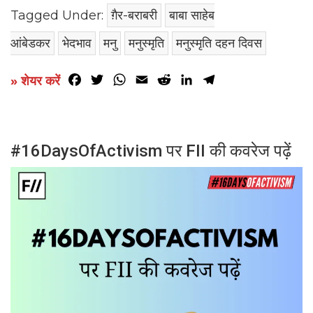
Tagged Under:
ग़ैर-बराबरी
बाबा साहेब
आंबेडकर
भेदभाव
मनु
मनुस्मृति
मनुस्मृति दहन दिवस
Facebook
Twitter
WhatsApp
Email
Reddit
LinkedIn
Telegram
» शेयर करें
#16DaysOfActivism पर FII की कवरेज पढ़ें