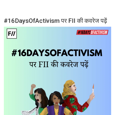
#16DaysOfActivism पर FII की कवरेज पढ़ें