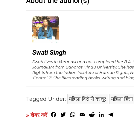
About the author(s)
Swati Singh
Swati lives in Varanasi and has completed her B.A
Journalism from Banaras Hindu University. She h
Rights from the Indian Institute of Human Rights, N
'Control Z'. She likes reading books, writing and blo
Tagged Under:
महिला विरोधी दस्तूर
महिला हिंसा
Facebook
Twitter
WhatsApp
Email
Reddit
LinkedIn
Telegr
» शेयर करें