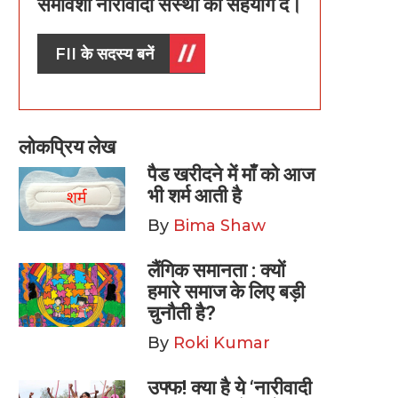
समावेशी नारीवादी संस्था को सहयोग दें।
FII के सदस्य बनें
लोकप्रिय लेख
पैड खरीदने में माँ को आज
भी शर्म आती है
By
Bima Shaw
लैंगिक समानता : क्यों
हमारे समाज के लिए बड़ी
चुनौती है?
By
Roki Kumar
उफ्फ! क्या है ये ‘नारीवादी