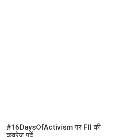
#16DaysOfActivism पर FII की
कवरेज पढ़ें