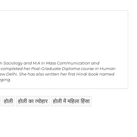
. in Sociology and M.A in Mass Communication and
as completed her Post-Graduate Diploma course in Human
ew Delhi. She has also written her first Hindi book named
gging.
होली
होली का त्योहार
होली में महिला हिंसा
am