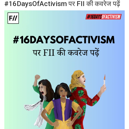
#16DaysOfActivism पर FII की कवरेज पढ़ें