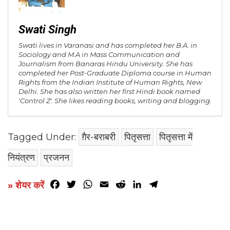
Swati Singh
Swati lives in Varanasi and has completed her B.A. in
Sociology and M.A in Mass Communication and
Journalism from Banaras Hindu University. She has
completed her Post-Graduate Diploma course in Human
Rights from the Indian Institute of Human Rights, New
Delhi. She has also written her first Hindi book named
'Control Z'. She likes reading books, writing and blogging.
Tagged Under:
ग़ैर-बराबरी
पितृसत्ता
पितृसत्ता में
नियंत्रण
प्रजनन
Facebook
Twitter
WhatsApp
Email
Reddit
LinkedIn
Telegram
» शेयर करें