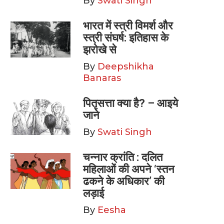
By
Swati Singh
भारत में स्त्री विमर्श और
स्त्री संघर्ष: इतिहास के
झरोखे से
By
Deepshikha
Banaras
पितृसत्ता क्या है? – आइये
जाने
By
Swati Singh
चन्नार क्रांति : दलित
महिलाओं की अपने ‘स्तन
ढकने के अधिकार’ की
लड़ाई
By
Eesha