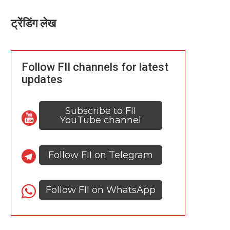
ट्रेंडिंग लेख
Follow FII channels for latest
updates
Subscribe to FII
YouTube channel
Follow FII on Telegram
Follow FII on WhatsApp