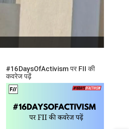
#16DaysOfActivism पर FII की
कवरेज पढ़ें