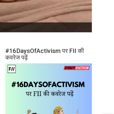
#16DaysOfActivism पर FII की
कवरेज पढ़ें