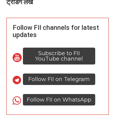
ट्रेंडिंग लेख
Follow FII channels for latest
updates
Subscribe to FII
YouTube channel
Follow FII on Telegram
Follow FII on WhatsApp