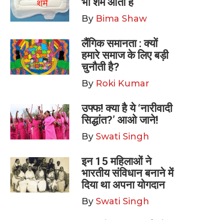
भी शर्म आती है
By
Bima Shaw
लैंगिक समानता : क्यों
हमारे समाज के लिए बड़ी
चुनौती है?
By
Roki Kumar
उफ्फ! क्या है ये ‘नारीवादी
सिद्धांत?’ आओ जाने!
By
Swati Singh
इन 15 महिलाओं ने
भारतीय संविधान बनाने में
दिया था अपना योगदान
By
Swati Singh