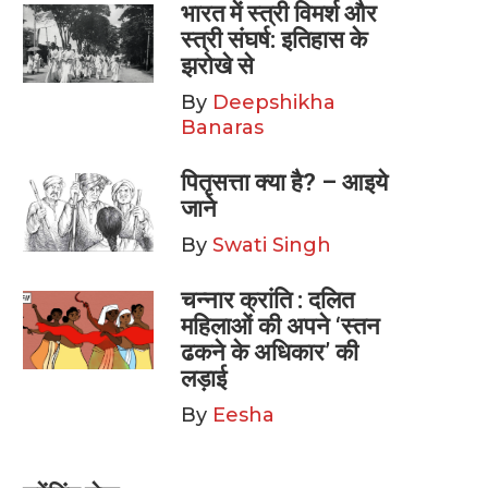
भारत में स्त्री विमर्श और
स्त्री संघर्ष: इतिहास के
झरोखे से
By
Deepshikha
Banaras
पितृसत्ता क्या है? – आइये
जाने
By
Swati Singh
चन्नार क्रांति : दलित
महिलाओं की अपने ‘स्तन
ढकने के अधिकार’ की
लड़ाई
By
Eesha