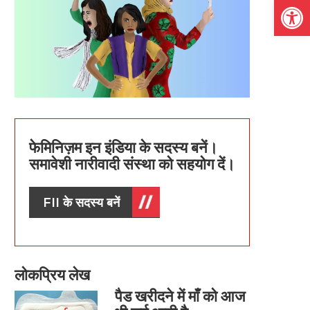
Open
फेमिनिज़म इन इंडिया के सदस्य बनें।
समावेशी नारीवादी संस्था को सहयोग दें।
FII के सदस्य बनें
लोकप्रिय लेख
पैड खरीदने में माँ को आज