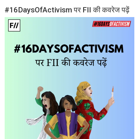
#16DaysOfActivism पर FII की कवरेज पढ़ें