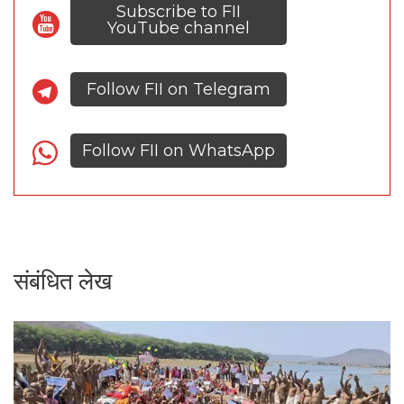
Subscribe to FII
YouTube channel
Follow FII on Telegram
Follow FII on WhatsApp
संबंधित लेख