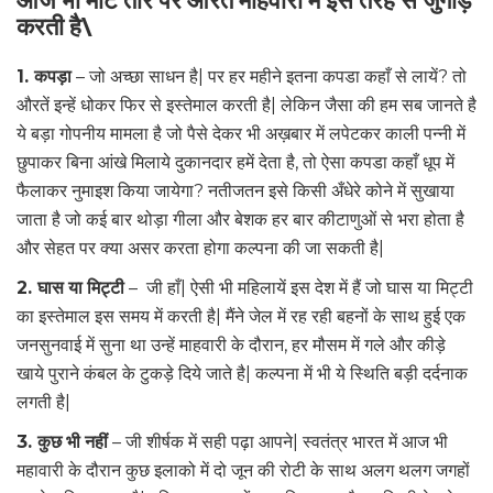
आज भी मोटे तौर पर औरतें माहवारी में इस तरह से जुगाड़
करती है\
1. कपड़ा
– जो अच्छा साधन है| पर हर महीने इतना कपडा कहाँ से लायें? तो
औरतें इन्हें धोकर फिर से इस्तेमाल करती है| लेकिन जैसा की हम सब जानते है
ये बड़ा गोपनीय मामला है जो पैसे देकर भी अख़बार में लपेटकर काली पन्नी में
छुपाकर बिना आंखे मिलाये दुकानदार हमें देता है, तो ऐसा कपडा कहाँ धूप में
फैलाकर नुमाइश किया जायेगा? नतीजतन इसे किसी अँधेरे कोने में सुखाया
जाता है जो कई बार थोड़ा गीला और बेशक हर बार कीटाणुओं से भरा होता है
और सेहत पर क्या असर करता होगा कल्पना की जा सकती है|
2. घास
या
मिट्टी
– जी हाँ| ऐसी भी महिलायें इस देश में हैं जो घास या मिट्टी
का इस्तेमाल इस समय में करती है| मैंने जेल में रह रही बहनों के साथ हुई एक
जनसुनवाई में सुना था उन्हें माहवारी के दौरान, हर मौसम में गले और कीड़े
खाये पुराने कंबल के टुकड़े दिये जाते है| कल्पना में भी ये स्थिति बड़ी दर्दनाक
लगती है|
3. कुछ
भी
नहीं
– जी शीर्षक में सही पढ़ा आपने| स्वतंत्र भारत में आज भी
महावारी के दौरान कुछ इलाको में दो जून की रोटी के साथ अलग थलग जगहों