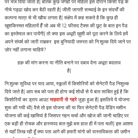
पर भेज दिया जाता है| बल्कि कुछ जगहों पर महिला इस दौरान किसी पेड़ के
नीचे गड्ढा खोद कर बैठी रहती है| जीती जागती सच्चाई के इन संदर्भों की
कल्पना मात्र से भी खौफ लगता है| संक्षेप में कह सकते है कि कुछ ही
खुशकिस्मत महिलायें हैँ जो अब भी 12 फीसद टैक्स की छूट के बात इन पैड
का इस्तेमाल कर पायेंगी| तो क्या इस अधूरी ख़ुशी को पूरा करने के लिये हमें
अपने संघर्ष को जारी रखकर इस बुनियादी जरुरत को नि:शुल्क दिये जाने पर
ज़ोर नहीं लगाना चाहिये?
हक़ की मांग करना या नीति बनाने पर दबाव देना अधूरा बदलाव
है|
नि:शुल्क सुविधा पर याद आया, स्कूलों में किशोरियों को सेनेटरी पैड निशुल्क
दिये जाते है| आप सब को पता ही होगा कई शोधों से ये बात साबित हुई है कि
किशोरियों का ड्राप आउट
माहवारी से गहरे
जुड़ा हुआ है| इसलिये ये योजना
शुरू की गयी थी| वैसे तो इस योजना की या फिर सेनेटरी पैड वेंडिंग मशीन
योजना की कई खामियां है जिसपर गहन चर्चा और खोज की जानी चाहिए पर
एक बड़ी ही रोचक और हास्यपद बात मुझे बस हाल ही में पता चली| इस आशय
से यहाँ लिख रही हूँ क्या पता आगे की हमारी मांगो को वास्तविकता की ज़मीन