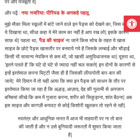
पर और मजबूती दे|
और पढ़ें :
नया नजरिया: पीरियड के अनकहे पहलू
Open
मुझे मौका मिला स्कूलों में बांटे जाने वाले इन पैड्स को देखने का, जिस बच्ची ने
ये दिखाया था, सीधा कहा ये मेरे काम का नहीं है आप रख लो| इसके कारण
साफ़ थे| पहला था, ‘
पैड की साइज
’ ना जाने किस सोच के तहत ये खास
साइज के छोटे पैड्स खासतौर पर बनवाये गये है जिसके लम्बाई और चौड़ाई
किसी भी सामान्य नेपकिन से कम थी, जो खासी असुविधाजनक था| दूसरा था,
‘इतने पतले है’ कि घंटे दो घंटे से ज्यादा नहीं चल सकते| इन दोनों के कारणों से
इन्हें इस्तेमाल करना मिट्टी जैसा ही है जिसकी लीपापोती बार-बार की
जाये| मेरे दिमाग में तो यही आया कि क्या इन पैड्स को साधन के तौर पर
इस्तेमाल किया जा रहा है कि अल्हड़, आज़ाद, देह की गुलामी से अनजान
बच्चियां सीखे कि कम में गुजारा करना, शरीर को सिकुड़ाना, शांत बैठना| अब
इस साइज और कागज़ी बनावट से कोई किशोरी खुलकर तो रहने से रही|
स्वतंत्र और आधुनिक भारत में आज भी माहवारी पर ना तो बात
की जाती है और न उसे बुनियादी जरूरतों में शुमार किया जाता
है|