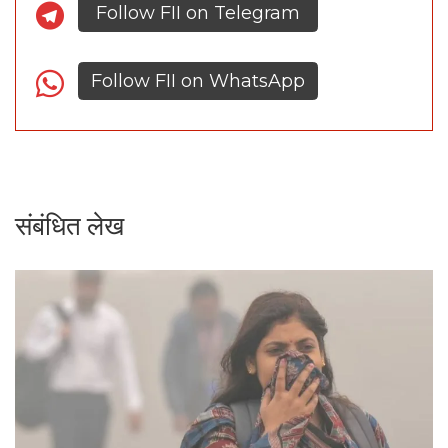
Follow FII on Telegram
Follow FII on WhatsApp
संबंधित लेख