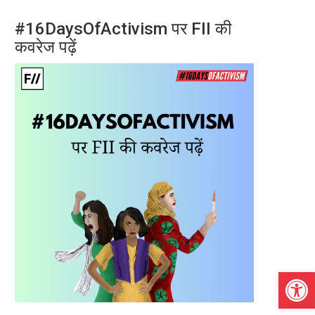
#16DaysOfActivism पर FII की
कवरेज पढ़ें
Open