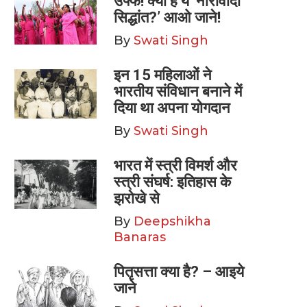
उफ्फ! क्या है ये ‘नारीवादी
सिद्धांत?’ आओ जाने!
By
Swati Singh
इन 15 महिलाओं ने
भारतीय संविधान बनाने में
दिया था अपना योगदान
By
Swati Singh
भारत में स्त्री विमर्श और
स्त्री संघर्ष: इतिहास के
झरोखे से
By
Deepshikha
Banaras
पितृसत्ता क्या है? – आइये
जाने