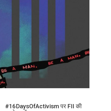
#16DaysOfActivism पर FII की