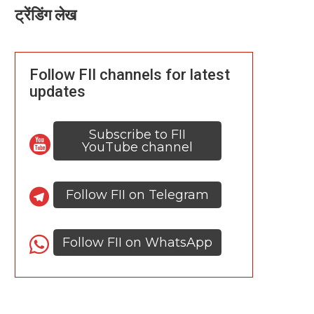
ट्रेंडिंग लेख
Follow FII channels for latest
updates
Subscribe to FII
YouTube channel
Follow FII on Telegram
Follow FII on WhatsApp