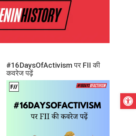
#16DaysOfActivism पर FII की
कवरेज पढ़ें
Open