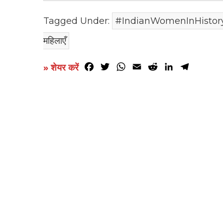
Tagged Under:
#IndianWomenInHistor
महिलाएँ
Facebook
Twitter
WhatsApp
Email
Reddit
LinkedIn
Telegr
» शेयर करें