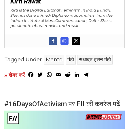
Kirti Rawat
Kirti is the Digital Editor at Feminism in India (Hindi).
She has done a Hindi Diploma in Journalism from the
Indian Institute of Mass Communication, Delhi. She is
passionate about movies and music.
Tagged Under:
Manto
मंटो
सआदत हसन मंटो
Facebook
Twitter
WhatsApp
Email
Reddit
LinkedIn
Telegram
» शेयर करें
#16DaysOfActivism पर FII की कवरेज पढ़ें