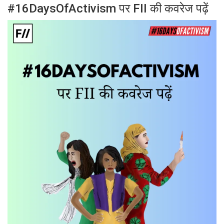
#16DaysOfActivism पर FII की कवरेज पढ़ें