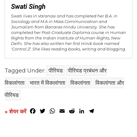
Swati Singh
Swati lives in Varanasi and has completed her B.A. in
Sociology and M.A in Mass Communication and
Journalism from Banaras Hindu University. She has
completed her Post-Graduate Diploma course in Human
Rights from the Indian Institute of Human Rights, New
Delhi. She has also written her first Hindi book named
'Control Z'. She likes reading books, writing and blogging.
Tagged Under:
पीरियड
पीरियड प्रबंधन और
विकलांगता
भारत में विकलांगता
विकलांगता
विकलांगता और
पीरियड
Facebook
Twitter
WhatsApp
Email
Reddit
LinkedIn
Telegram
» शेयर करें