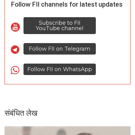
Follow FII channels for latest updates
Subscribe to FII
YouTube channel
Follow FII on Telegram
Follow FII on WhatsApp
संबंधित लेख