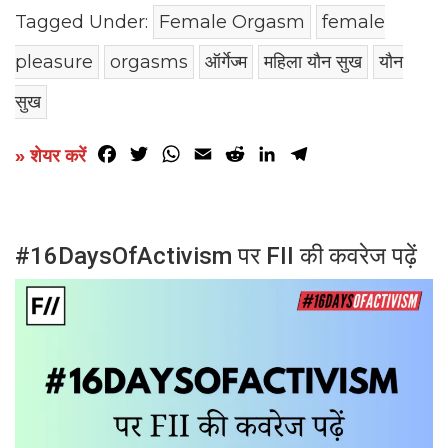
Tagged Under:
Female Orgasm
female
pleasure
orgasms
ऑर्गेज्म
महिला यौन सुख
यौन
सुख
Facebook
Twitter
WhatsApp
Email
Reddit
LinkedIn
Telegram
» शेयर करें
#16DaysOfActivism पर FII की कवरेज पढ़ें