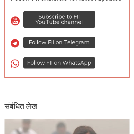
Subscribe to FII
YouTube channel
Follow FII on Telegram
Follow FII on WhatsApp
संबंधित लेख