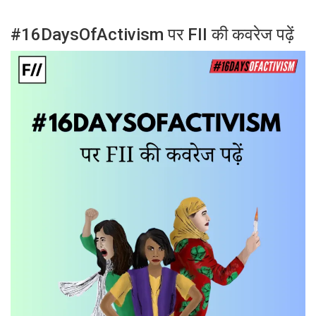
#16DaysOfActivism पर FII की कवरेज पढ़ें