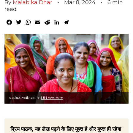
By
Malabika Dhar
Mar 8, 2024
6
min
read
Facebook
Twitter
WhatsApp
Email
Reddit
LinkedIn
Telegram
» फीचर्ड तस्वीर साभार:
UN Women
प्रिय पाठक, यह लेख पढ़ने के लिए मुफ्त है और मुफ्त ही रहेगा