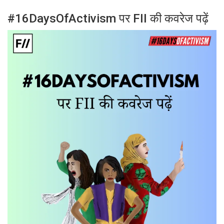
#16DaysOfActivism पर FII की कवरेज पढ़ें