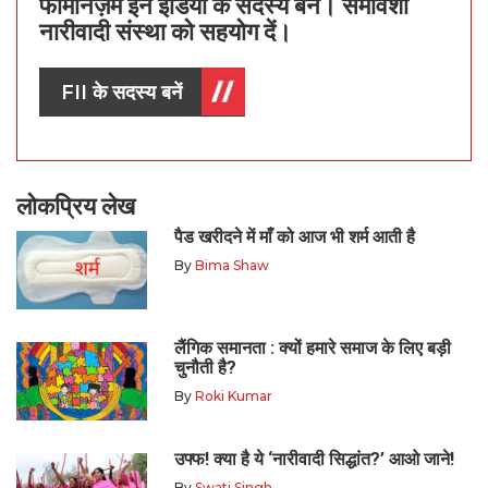
फेमिनिज़म इन इंडिया के सदस्य बनें। समावेशी
नारीवादी संस्था को सहयोग दें।
FII के सदस्य बनें
लोकप्रिय लेख
पैड खरीदने में माँ को आज भी शर्म आती है
By
Bima Shaw
लैंगिक समानता : क्यों हमारे समाज के लिए बड़ी
चुनौती है?
By
Roki Kumar
उफ्फ! क्या है ये ‘नारीवादी सिद्धांत?’ आओ जाने!
By
Swati Singh