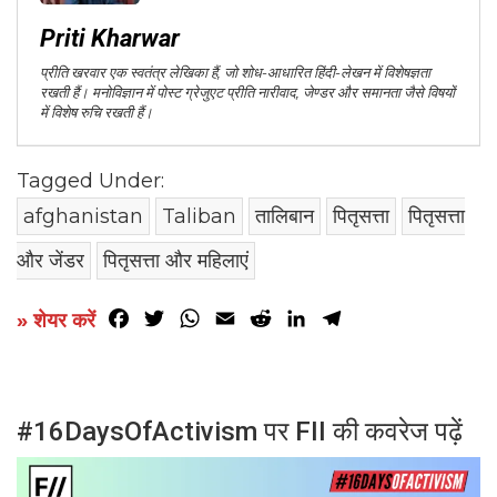
Priti Kharwar
प्रीति खरवार एक स्वतंत्र लेखिका हैं, जो शोध-आधारित हिंदी-लेखन में विशेषज्ञता
रखती हैं। मनोविज्ञान में पोस्ट ग्रेजुएट प्रीति नारीवाद, जेण्डर और समानता जैसे विषयों
में विशेष रुचि रखती हैं।
Tagged Under:
afghanistan
Taliban
तालिबान
पितृसत्ता
पितृसत्ता
और जेंडर
पितृसत्ता और महिलाएं
Facebook
Twitter
WhatsApp
Email
Reddit
LinkedIn
Telegram
» शेयर करें
#16DaysOfActivism पर FII की कवरेज पढ़ें