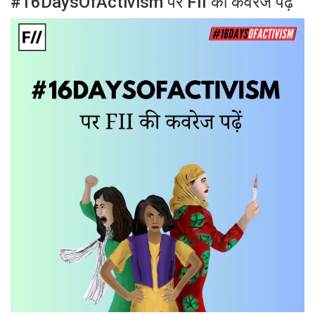
#16DaysOfActivism पर FII की कवरेज पढ़ें