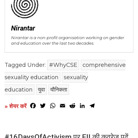
Nirantar
Nirantar is a non-profit organisation working on gender
and education over the last two decades.
Tagged Under:
#WhyCSE
comprehensive
sexuality education
sexuality
education
युवा
यौनिकता
Facebook
Twitter
WhatsApp
Email
Reddit
LinkedIn
Telegram
» शेयर करें
#16DaysOfActivism पर FII की कवरेज पढ़ें