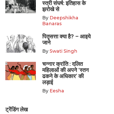
स्त्री संघर्ष: इतिहास के
झरोखे से
By
Deepshikha
Banaras
पितृसत्ता क्या है? – आइये
जाने
By
Swati Singh
चन्नार क्रांति : दलित
महिलाओं की अपने ‘स्तन
ढकने के अधिकार’ की
लड़ाई
By
Eesha
ट्रेंडिंग लेख