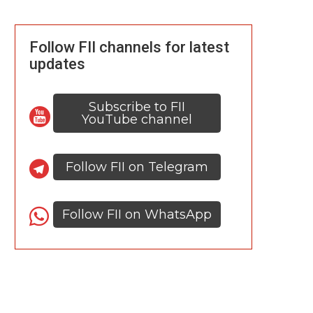
Follow FII channels for latest
updates
Subscribe to FII
YouTube channel
Follow FII on Telegram
Follow FII on WhatsApp