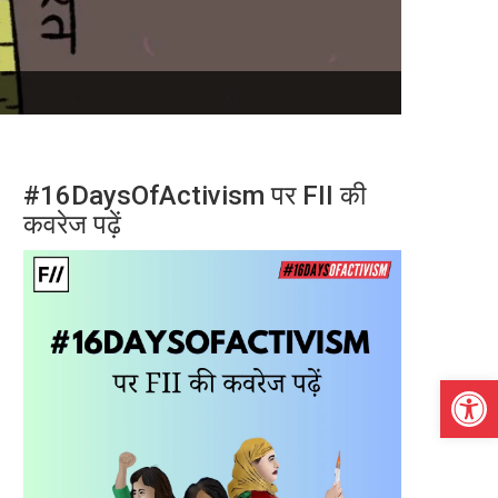
#16DaysOfActivism पर FII की
कवरेज पढ़ें
Open