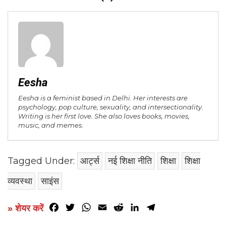
Eesha
Eesha is a feminist based in Delhi. Her interests are
psychology, pop culture, sexuality, and intersectionality.
Writing is her first love. She also loves books, movies,
music, and memes.
Tagged Under:
आर्ट्स
नई शिक्षा नीति
शिक्षा
शिक्षा
व्यवस्था
साइंस
Facebook
Twitter
WhatsApp
Email
Reddit
LinkedIn
Telegram
» शेयर करें