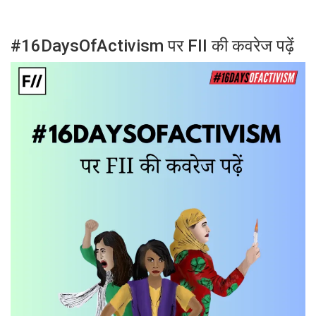
#16DaysOfActivism पर FII की कवरेज पढ़ें