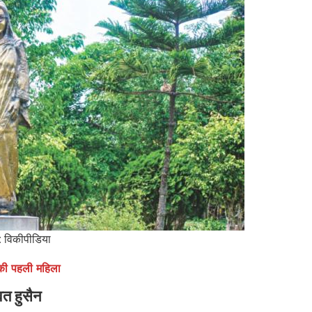
ार: विकीपीडिया
त की पहली महिला
वत हुसैन