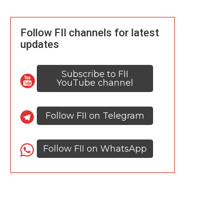
Follow FII channels for latest
updates
Subscribe to FII
YouTube channel
Follow FII on Telegram
Follow FII on WhatsApp