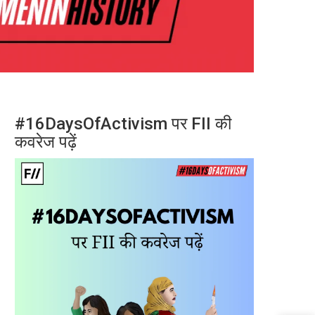
#16DaysOfActivism पर FII की
कवरेज पढ़ें