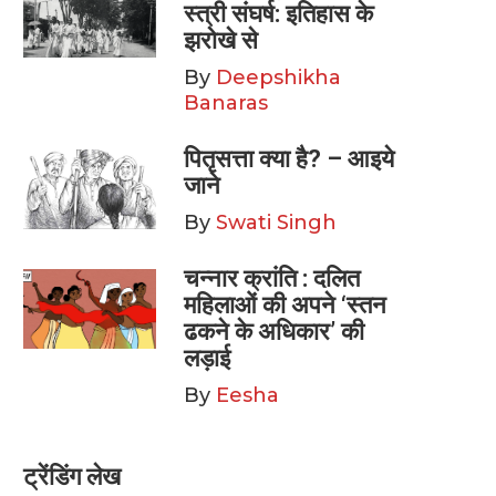
स्त्री संघर्ष: इतिहास के
झरोखे से
By
Deepshikha
Banaras
पितृसत्ता क्या है? – आइये
जाने
By
Swati Singh
चन्नार क्रांति : दलित
महिलाओं की अपने ‘स्तन
ढकने के अधिकार’ की
लड़ाई
By
Eesha
ट्रेंडिंग लेख